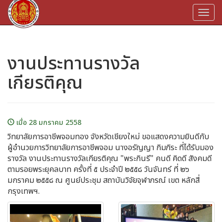
Togg
navi
งานประทานรางวัล
เกียรติคุณ
เมื่อ 28 มกราคม 2558
วิทยาลัยการอาชีพจอมทอง จังหวัดเชียงใหม่ ขอแสดงความยินดีกับ
ผู้อำนวยการวิทยาลัยการอาชีพจอม นางอรัญญา กิมภิระ ที่ได้รับมอง
รางวัล งานประทานรางวัลเกียรติคุณ "พระกินรี" คนดี คิดดี สังคมดี
ตามรอยพระยุคลบาท ครั้งที่ ๕ ประจำปี ๒๕๕๘ วันจันทร์ ที่ ๒๖
มกราคม ๒๕๕๘ ณ ศูนย์ประชุม สถาบันวิจัยจุฬาภรณ์ เขต หลักสี่
กรุงเทพฯ.