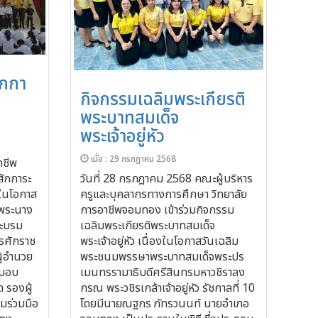
ักกา
กิจกรรมเฉลิมพระเกียรติ
พระบาทสมเด็จ
พระเจ้าอยู่หัว
เมื่อ : 29 กรกฎาคม 2568
าชีพ
สักการะ
วันที่ 28 กรกฎาคม 2568 คณะผู้บริหาร
ในโอกาส
ครูและบุคลากรทางการศึกษา วิทยาลัย
พระนาง
การอาชีพจอมทอง เข้าร่วมกิจกรรม
พระบรม
เฉลิมพระเกียรติพระบาทสมเด็จ
ธศักราช
พระเจ้าอยู่หัว เนื่องในโอกาสวันเฉลิม
ู้อำนวย
พระชนมพรรษาพระบาทสมเด็จพระปร
 มอบ
เมนทรรามาธิบดีศรีสินทรมหาวชิราลง
 รองผู้
กรณ พระวชิรเกล้าเจ้าอยู่หัว รัชกาลที่ 10
ร่วมมือ
โดยมีนายณฐกร ภัทรวนนท์ นายอำเภอ