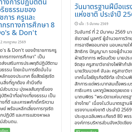
างการปฎิบัติตน
วันมาตรฐานฝีมือแร
จริยธรรมของ
แห่งชาติ ประจำปี 2
าชการ ครูและ
ากรทางการศึกษา 8
เมื่อ : 5 มีนาคม 2569
Do's & Don't
วันจันทร์ ที่ 2 มีนาคม 2569 น
ชัชวาลย์ มูลศรี ผู้อำนวยการวิท
: 22 กรกฎาคม 2569
การอาชีพจอมทอง มอบหมายให
Do's & Don't ของข้าราชการครู
สิทธิกร ปัญญามา รองผู้อำนว
ลากรทางการศึกษา" เป็น
ฝ่ายวิชาการ พร้อมด้วย นายประ
ส่งเสริมการประพฤติปฏิบัติตาม
จิตสุข ครูสาขาวิชาช่างไฟฟ้ากำล
ิยธรรม โดยเน้นการยึดมั่นใน
นายวัฒนวงศ์ จันละ ครูสาขาวิช
ลักของประเทศ ซื่อสัตย์สุจริต
เทคโนโลยีธุรกิจดิจิทัล เข้าร่วมพ
นสิ่งที่ถูกต้อง คำนึงถึง
สักการะแด่พระบาทสมเด็จพระ
น์ส่วนรวม มุ่งผลสัมฤทธิ์ของ
กาธิเบศร มหาภูมิพลอดุลยเดช
บัติหน้าที่อย่างเที่ยงธรรม เป็น
นาถบพิตร "พระบิดาแห่งมาตร
งที่ดี และเคารพศักดิ์ศรีความ
ช่างไทย" เนื่องในวันมาตรฐานฝ
ษย์ พร้อมหลีกเลี่ยงการทุจริต
แรงงานแห่งชาติ ประจำปี 256
อกปฏิบัติ และการแสวงหาผล
ประชุมเฉลิมพระเกียรติ 80 พร
น์ส่วนตน.
องค์การบริหารส่วนจังหวัดเชียง
เอียด
รายละเอียด