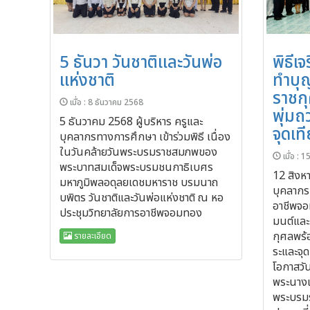
5 ธันวา วันชาติและวันพ่อ
พิธีเ
แห่งชาติ
ทำบุ
ราชก
เมื่อ : 8 ธันวาคม 2568
พุ่ม
5 ธันวาคม 2568 ผู้บริหาร ครูและ
จุดเ
บุคลากรทางการศึกษา เข้าร่วมพิธี เนื่อง
ในวันคล้ายวันพระบรมราชสมภพของ
เมื่อ : 
พระบาทสมเด็จพระบรมชนกาธิเบศร
12 สิงห
มหาภูมิพลอดุลยเดชมหาราช บรมนาถ
บุคลากร
บพิตร วันชาติและวันพ่อแห่งชาติ ณ หอ
อาชีพจอ
ประชุมวิทยาลัยการอาชีพจอมทอง
มนต์และ
กุศลพร้
รายละเอียด
ระและจุ
โอกาสวั
พระนางเจ
พระบรม