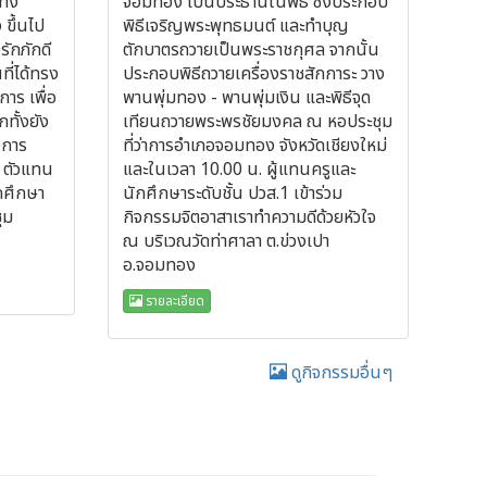
ะทง
จอมทอง เป็นประธานในพิธี ซึ่งประกอบ
 ขึ้นไป
พิธีเจริญพระพุทธมนต์ และทำบุญ
รักภักดี
ตักบาตรถวายเป็นพระราชกุศล จากนั้น
ี่ได้ทรง
ประกอบพิธีถวายเครื่องราชสักการะ วาง
าร เพื่อ
พานพุ่มทอง - พานพุ่มเงิน และพิธีจุด
ทั้งยัง
เทียนถวายพระพรชัยมงคล ณ หอประชุม
งการ
ที่ว่าการอำเภอจอมทอง จังหวัดเชียงใหม่
1 ตัวแทน
และในเวลา 10.00 น. ผู้แทนครูและ
กศึกษา
นักศึกษาระดับชั้น ปวส.1 เข้าร่วม
ุม
กิจกรรมจิตอาสาเราทำความดีด้วยหัวใจ
ณ บริเวณวัดท่าศาลา ต.ข่วงเปา
อ.จอมทอง
รายละเอียด
ดูกิจกรรมอื่นๆ