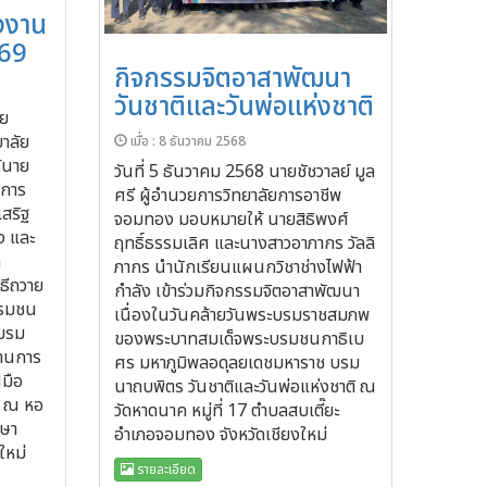
งงาน
569
กิจกรรมจิตอาสาพัฒนา
วันชาติและวันพ่อแห่งชาติ
าย
ยาลัย
เมื่อ : 8 ธันวาคม 2568
้นาย
วันที่ 5 ธันวาคม 2568 นายชัชวาลย์ มูล
ยการ
ศรี ผู้อำนวยการวิทยาลัยการอาชีพ
เสริฐ
จอมทอง มอบหมายให้ นายสิธิพงศ์
ัง และ
ฤทธิ์ธรรมเลิศ และนางสาวอาภากร วัลลิ
า
ภากร นำนักเรียนแผนกวิชาช่างไฟฟ้า
ิธีถวาย
กำลัง เข้าร่วมกิจกรรมจิตอาสาพัฒนา
บรมชน
เนื่องในวันคล้ายวันพระบรมราชสมภพ
 บรม
ของพระบาทสมเด็จพระบรมชนกาธิเบ
ฐานการ
ศร มหาภูมิพลอดุลยเดชมหาราช บรม
ีมือ
นาถบพิตร วันชาติและวันพ่อแห่งชาติ ณ
9 ณ หอ
วัดหาดนาค หมู่ที่ 17 ตำบลสบเตี๊ยะ
รษา
อำเภอจอมทอง จังหวัดเชียงใหม่
ใหม่
รายละเอียด