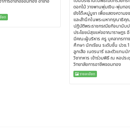
เป็นประธานในพิธีเปิดกรวยกร
ี่ว่าการอำเภอจอมทอง อำเภอ
ดอกไม้ วางพานพุ่มเงิน-พุ่มทอง
ง
ยังโต๊ะหมู่บูชา เพื่อแสดงความจง
อียด
และสำนึกในพระมหากรุณาธิคุณท
ปฏิบัติพระราชกรณียกิจนานับปก
ประโยชน์สุขแห่งอาณาราษฎร อีก
มีคณะผู้บริหาร ครู บุคลากรทา
ศึกษา นักเรียน ระดับชั้น ปวช.
ลูกเสือ เนตรนารี และตัวแทนนั
วิชาทหาร เข้าร่วมพิธี ณ หอประช
วิทยาลัยการอาชีพจอมทอง
รายละเอียด