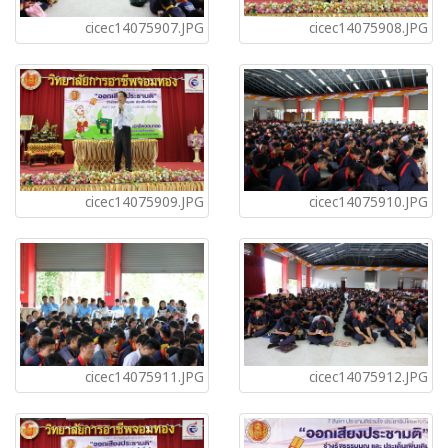
cicec14075907.JPG
cicec14075908.JPG
cicec14075909.JPG
cicec14075910.JPG
cicec14075911.JPG
cicec14075912.JPG