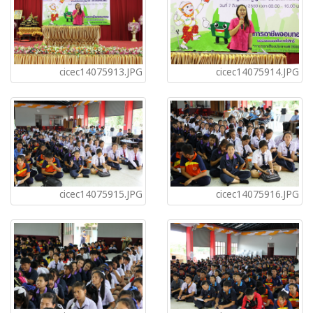
cicec14075913.JPG
cicec14075914.JPG
cicec14075915.JPG
cicec14075916.JPG