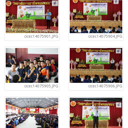
cicec14075901.JPG
cicec14075904.JPG
cicec14075905.JPG
cicec14075906.JPG