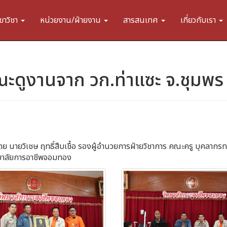
ขาวิชา
หน่วยงาน/ฝ่ายงาน
สารสนเทศ
เกี่ยวกับเรา
ะดูงานจาก วก.ท่าแซะ จ.ชุมพร
ย นายวิเชษ ฤทธิ์สืบเชื้อ รองผู้อำนวยการฝ่ายวิชาการ คณะครู บุคลาก
ิทยาลัยการอาชีพจอมทอง