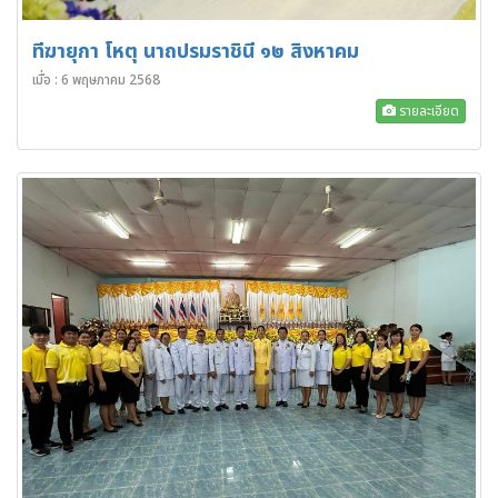
ทีฆายุกา โหตุ นาถปรมราชินี ๑๒ สิงหาคม
เมื่อ : 6 พฤษภาคม 2568
รายละเอียด